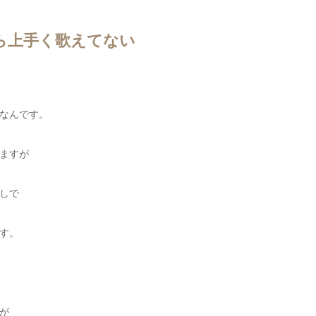
ら上手く歌えてない
なんです。
ますが
しで
す。
が