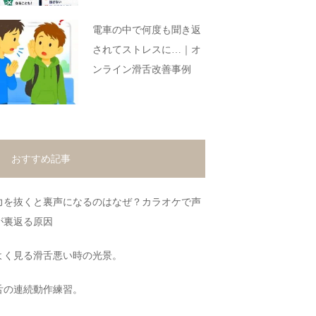
電車の中で何度も聞き返
されてストレスに…｜オ
ンライン滑舌改善事例
おすすめ記事
力を抜くと裏声になるのはなぜ？カラオケで声
が裏返る原因
よく見る滑舌悪い時の光景。
舌の連続動作練習。