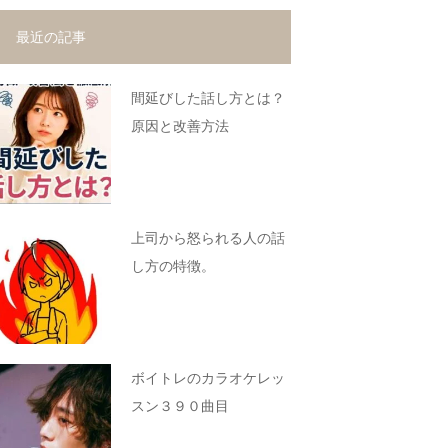
最近の記事
間延びした話し方とは？
原因と改善方法
上司から怒られる人の話
し方の特徴。
ボイトレのカラオケレッ
スン３９０曲目