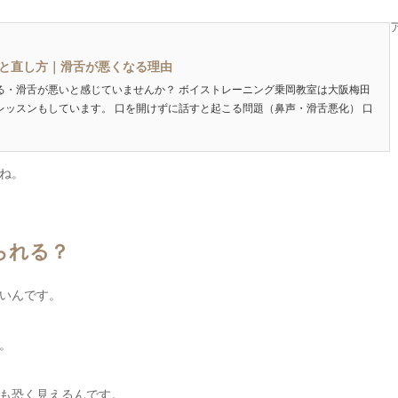
と直し方｜滑舌が悪くなる理由
る・滑舌が悪いと感じていませんか？ ボイストレーニング乗岡教室は大阪梅田
レッスンもしています。 口を開けずに話すと起こる問題（鼻声・滑舌悪化） 口
ね。
られる？
いんです。
。
も恐く見えるんです。