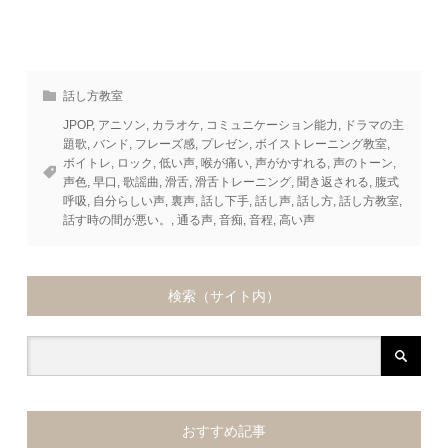
話し方教室
JPOP
,
アニソン
,
カラオケ
,
コミュニケーション能力
,
ドラマの主
題歌
,
バンド
,
フレーズ感
,
プレゼン
,
ボイストレーニング教室
,
ボイトレ
,
ロック
,
低い声
,
喉が痛い
,
声がかすれる
,
声のトーン
,
声色
,
早口
,
歌謡曲
,
滑舌
,
滑舌トレーニング
,
聞き返される
,
腹式
呼吸
,
自分らしい声
,
裏声
,
話し下手
,
話し声
,
話し方
,
話し方教室
,
話す時の間が悪い。
,
通る声
,
音痴
,
音程
,
高い声
検索（サイト内）
おすすめ記事