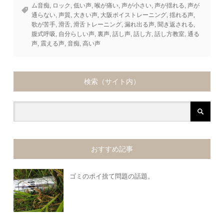
ム音痴
,
ロック
,
低い声
,
喉が痛い
,
声が小さい
,
声が揺れる
,
声が
通らない
,
声質
,
大きい声
,
大阪ボイストレーニング
,
揺れる声
,
歌が苦手
,
滑舌
,
滑舌トレーニング
,
漏れ出る声
,
聞き返される
,
腹式呼吸
,
自分らしい声
,
裏声
,
話し声
,
話し方
,
話し方教室
,
通る
声
,
震える声
,
音痴
,
高い声
検索（サイト内）
おすすめ記事
ゴミのポイ捨て問題の話題。