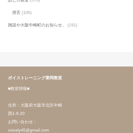
話し方教室
(378)
滑舌
(100)
雑談や大阪中崎町のお知らせ。
(191)
ボイストレーニング乗岡教室
■教室情報■
住所：大阪府大阪市北区中崎
西1-9-20
お問い合わせ：
voicely45@gmail.com