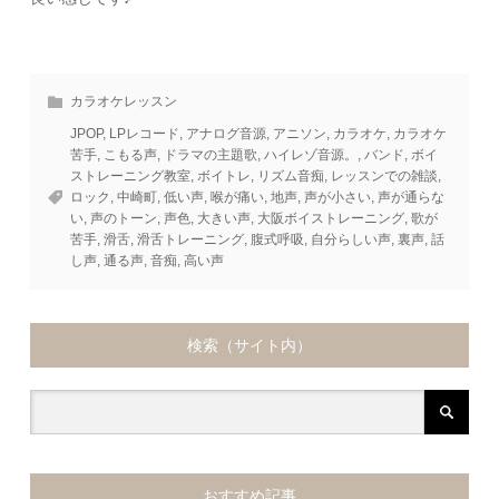
カラオケレッスン
JPOP
,
LPレコード
,
アナログ音源
,
アニソン
,
カラオケ
,
カラオケ
苦手
,
こもる声
,
ドラマの主題歌
,
ハイレゾ音源。
,
バンド
,
ボイ
ストレーニング教室
,
ボイトレ
,
リズム音痴
,
レッスンでの雑談
,
ロック
,
中崎町
,
低い声
,
喉が痛い
,
地声
,
声が小さい
,
声が通らな
い
,
声のトーン
,
声色
,
大きい声
,
大阪ボイストレーニング
,
歌が
苦手
,
滑舌
,
滑舌トレーニング
,
腹式呼吸
,
自分らしい声
,
裏声
,
話
し声
,
通る声
,
音痴
,
高い声
検索（サイト内）
おすすめ記事