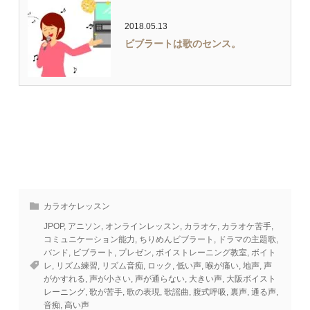
2018.05.13
ビブラートは歌のセンス。
カラオケレッスン
JPOP
,
アニソン
,
オンラインレッスン
,
カラオケ
,
カラオケ苦手
,
コミュニケーション能力
,
ちりめんビブラート
,
ドラマの主題歌
,
バンド
,
ビブラート
,
プレゼン
,
ボイストレーニング教室
,
ボイト
レ
,
リズム練習
,
リズム音痴
,
ロック
,
低い声
,
喉が痛い
,
地声
,
声
がかすれる
,
声が小さい
,
声が通らない
,
大きい声
,
大阪ボイスト
レーニング
,
歌が苦手
,
歌の表現
,
歌謡曲
,
腹式呼吸
,
裏声
,
通る声
,
音痴
,
高い声