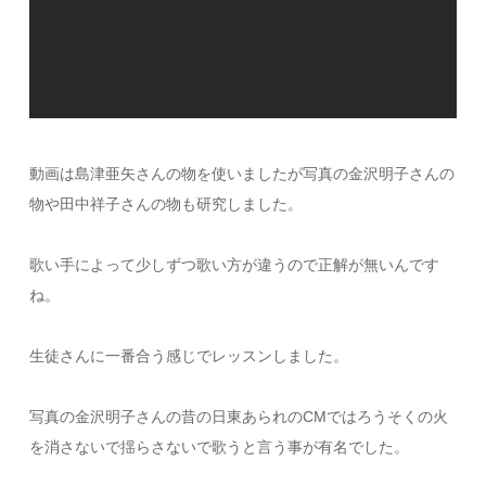
動画は島津亜矢さんの物を使いましたが写真の金沢明子さんの
物や田中祥子さんの物も研究しました。
歌い手によって少しずつ歌い方が違うので正解が無いんです
ね。
生徒さんに一番合う感じでレッスンしました。
写真の金沢明子さんの昔の日東あられのCMではろうそくの火
を消さないで揺らさないで歌うと言う事が有名でした。