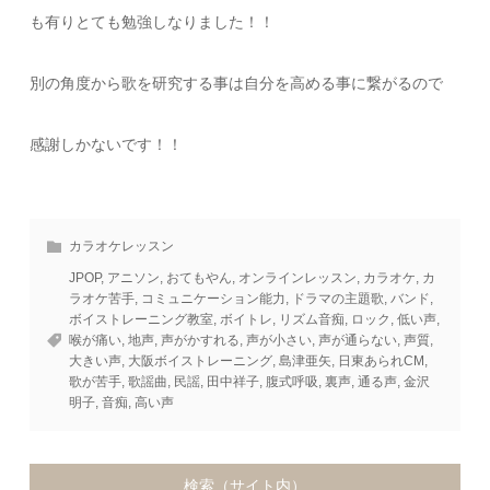
も有りとても勉強しなりました！！
別の角度から歌を研究する事は自分を高める事に繋がるので
感謝しかないです！！
カラオケレッスン
JPOP
,
アニソン
,
おてもやん
,
オンラインレッスン
,
カラオケ
,
カ
ラオケ苦手
,
コミュニケーション能力
,
ドラマの主題歌
,
バンド
,
ボイストレーニング教室
,
ボイトレ
,
リズム音痴
,
ロック
,
低い声
,
喉が痛い
,
地声
,
声がかすれる
,
声が小さい
,
声が通らない
,
声質
,
大きい声
,
大阪ボイストレーニング
,
島津亜矢
,
日東あられCM
,
歌が苦手
,
歌謡曲
,
民謡
,
田中祥子
,
腹式呼吸
,
裏声
,
通る声
,
金沢
明子
,
音痴
,
高い声
検索（サイト内）