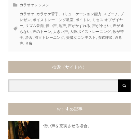
カラオケレッスン
カラオケ
,
カラオケ苦手
,
コミュニケーション能力
,
スピーチ
,
プ
レゼン
,
ボイストレーニング教室
,
ボイトレ
,
ミセス オブザイヤ
ー
,
リズム音痴
,
低い声
,
地声
,
声がかすれる
,
声が小さい
,
声が通
らない
,
声のトーン
,
大きい声
,
大阪ボイストレーニング
,
歌が苦
手
,
滑舌
,
滑舌トレーニング
,
美魔女コンテスト
,
腹式呼吸
,
通る
声
,
音痴
検索（サイト内）
おすすめ記事
低い声を充実させる場合。