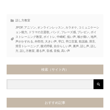
話し方教室
JPOP
,
アニソン
,
オンラインレッスン
,
カラオケ
,
コミュニケーシ
ョン能力
,
ドラマの主題歌
,
バンド
,
フレーズ感
,
プレゼン
,
ボイ
ストレーニング教室
,
ボイトレ
,
中崎町
,
低い声
,
喉が痛い
,
地声
,
声がかすれる
,
外郎売
,
大きい声
,
早口
,
早口言葉
,
歌謡曲
,
滑舌
,
滑舌トレーニング
,
腹式呼吸
,
自分らしい声
,
裏声
,
話し声
,
話し
方
,
話し方教室
,
通る声
,
音感
,
音痴
,
高い声
検索（サイト内）
おすすめ記事