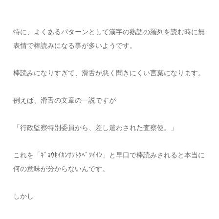
特に、よくあるパターンとして漢字の熟語の羅列を読む時に無
表情で棒読みになる事が多いようです。
棒読みになりすぎて、滑舌が悪く聞きにくい言葉になります。
例えば、滑舌の文章の一説ですが
「行政監察特別委員から、差し遣わされた査察使。」
これを「ｷﾞｮｳｾｲｶﾝｻﾂﾄｸﾍﾞﾂｲｲﾝ」と早口で棒読みされると本当に
何の意味が分からないんです。
しかし