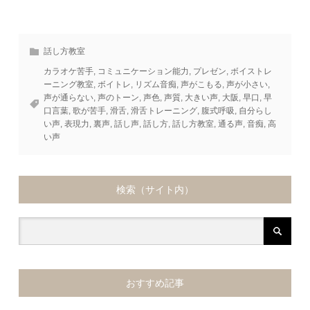
話し方教室
カラオケ苦手
,
コミュニケーション能力
,
プレゼン
,
ボイストレ
ーニング教室
,
ボイトレ
,
リズム音痴
,
声がこもる
,
声が小さい
,
声が通らない
,
声のトーン
,
声色
,
声質
,
大きい声
,
大阪
,
早口
,
早
口言葉
,
歌が苦手
,
滑舌
,
滑舌トレーニング
,
腹式呼吸
,
自分らし
い声
,
表現力
,
裏声
,
話し声
,
話し方
,
話し方教室
,
通る声
,
音痴
,
高
い声
検索（サイト内）
おすすめ記事