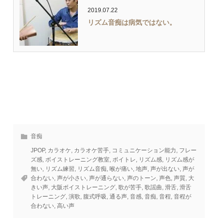
2019.07.22
リズム音痴は病気ではない。
音痴
JPOP
,
カラオケ
,
カラオケ苦手
,
コミュニケーション能力
,
フレー
ズ感
,
ボイストレーニング教室
,
ボイトレ
,
リズム感
,
リズム感が
無い
,
リズム練習
,
リズム音痴
,
喉が痛い
,
地声
,
声が出ない
,
声が
合わない
,
声が小さい
,
声が通らない
,
声のトーン
,
声色
,
声質
,
大
きい声
,
大阪ボイストレーニング
,
歌が苦手
,
歌謡曲
,
滑舌
,
滑舌
トレーニング
,
演歌
,
腹式呼吸
,
通る声
,
音感
,
音痴
,
音程
,
音程が
合わない
,
高い声