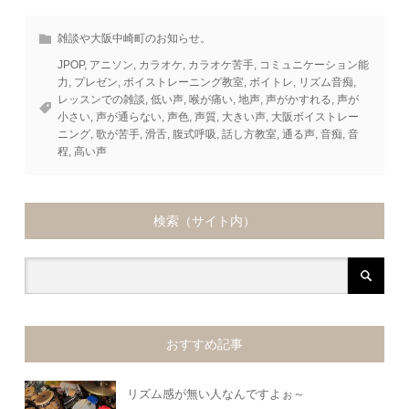
雑談や大阪中崎町のお知らせ。
JPOP
,
アニソン
,
カラオケ
,
カラオケ苦手
,
コミュニケーション能
力
,
プレゼン
,
ボイストレーニング教室
,
ボイトレ
,
リズム音痴
,
レッスンでの雑談
,
低い声
,
喉が痛い
,
地声
,
声がかすれる
,
声が
小さい
,
声が通らない
,
声色
,
声質
,
大きい声
,
大阪ボイストレー
ニング
,
歌が苦手
,
滑舌
,
腹式呼吸
,
話し方教室
,
通る声
,
音痴
,
音
程
,
高い声
検索（サイト内）
おすすめ記事
リズム感が無い人なんですよぉ～