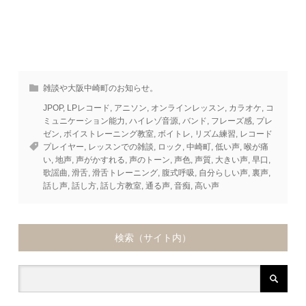
雑談や大阪中崎町のお知らせ。
JPOP
,
LPレコード
,
アニソン
,
オンラインレッスン
,
カラオケ
,
コ
ミュニケーション能力
,
ハイレゾ音源
,
バンド
,
フレーズ感
,
プレ
ゼン
,
ボイストレーニング教室
,
ボイトレ
,
リズム練習
,
レコード
プレイヤー
,
レッスンでの雑談
,
ロック
,
中崎町
,
低い声
,
喉が痛
い
,
地声
,
声がかすれる
,
声のトーン
,
声色
,
声質
,
大きい声
,
早口
,
歌謡曲
,
滑舌
,
滑舌トレーニング
,
腹式呼吸
,
自分らしい声
,
裏声
,
話し声
,
話し方
,
話し方教室
,
通る声
,
音痴
,
高い声
検索（サイト内）