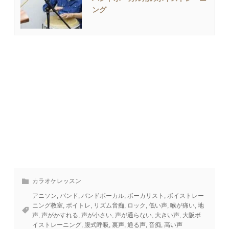
ング
カラオケレッスン
アニソン
,
バンド
,
バンドボーカル
,
ボーカリスト
,
ボイストレー
ニング教室
,
ボイトレ
,
リズム音痴
,
ロック
,
低い声
,
喉が痛い
,
地
声
,
声がかすれる
,
声が小さい
,
声が通らない
,
大きい声
,
大阪ボ
イストレーニング
,
腹式呼吸
,
裏声
,
通る声
,
音痴
,
高い声