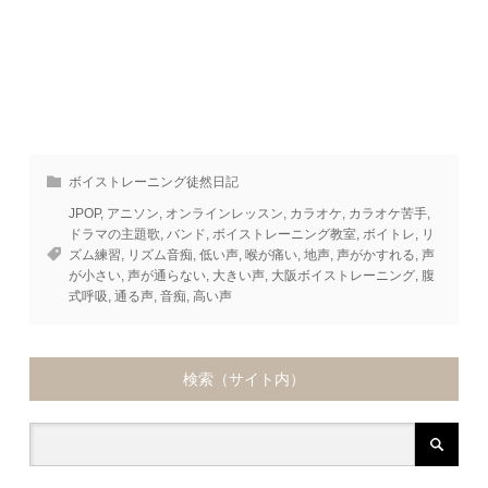
ボイストレーニング徒然日記
JPOP
,
アニソン
,
オンラインレッスン
,
カラオケ
,
カラオケ苦手
,
ドラマの主題歌
,
バンド
,
ボイストレーニング教室
,
ボイトレ
,
リ
ズム練習
,
リズム音痴
,
低い声
,
喉が痛い
,
地声
,
声がかすれる
,
声
が小さい
,
声が通らない
,
大きい声
,
大阪ボイストレーニング
,
腹
式呼吸
,
通る声
,
音痴
,
高い声
検索（サイト内）