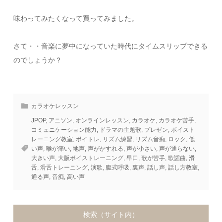
味わってみたくなって買ってみました。
さて・・音楽に夢中になっていた時代にタイムスリップできる
のでしょうか？
カラオケレッスン
JPOP
,
アニソン
,
オンラインレッスン
,
カラオケ
,
カラオケ苦手
,
コミュニケーション能力
,
ドラマの主題歌
,
プレゼン
,
ボイスト
レーニング教室
,
ボイトレ
,
リズム練習
,
リズム音痴
,
ロック
,
低
い声
,
喉が痛い
,
地声
,
声がかすれる
,
声が小さい
,
声が通らない
,
大きい声
,
大阪ボイストレーニング
,
早口
,
歌が苦手
,
歌謡曲
,
滑
舌
,
滑舌トレーニング
,
演歌
,
腹式呼吸
,
裏声
,
話し声
,
話し方教室
,
通る声
,
音痴
,
高い声
検索（サイト内）