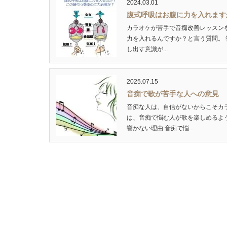
2024.03.01
腹式呼吸はお腹に力を入れます
カラオケが苦手で音痴改善レッスン
力を入れるんですか？と言う質問。
し出す意識が...
2025.07.15
音痴で歌が苦手な人への意見
音痴な人は、自信がないからこそカ
は、音痴で悩む人が歌を楽しめるよ
響かない理由 音痴で悩...