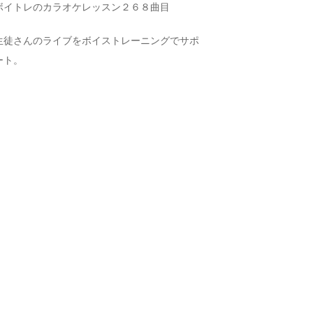
ボイトレのカラオケレッスン２６８曲目
生徒さんのライブをボイストレーニングでサポ
ート。