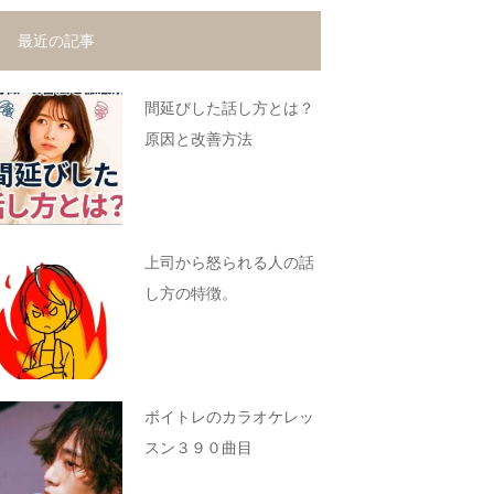
最近の記事
間延びした話し方とは？
原因と改善方法
上司から怒られる人の話
し方の特徴。
ボイトレのカラオケレッ
スン３９０曲目