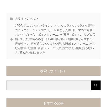
カラオケレッスン
JPOP
,
アニソン
,
オンラインレッスン
,
カラオケ
,
カラオケ苦手
,
コミュニケーション能力
,
しっかりとした声
,
ドラマの主題歌
,
バンド
,
プレゼン
,
ボイストレーニング教室
,
ボイトレ
,
リズム音
痴
,
ロック
,
中島みゆき
,
低い声
,
喉が痛い
,
地声
,
声がかすれる
,
声が小さい
,
声が通らない
,
大きい声
,
大阪ボイストレーニング
,
歌が苦手
,
歌謡曲
,
滑舌トレーニング
,
腹式呼吸
,
裏声
,
語る歌い
方
,
通る声
,
音痴
,
高い声
検索（サイト内）
おすすめ記事