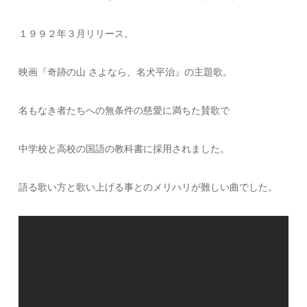
１９９２年３月リリース。
映画『奇跡の山 さよなら、名犬平治』の主題歌。
名もなき者たちへの無条件の慈愛に満ちた賛歌で
中学校と高校の国語の教科書に採用されました。
語る歌い方と歌い上げる事とのメリハリが難しい曲でした。