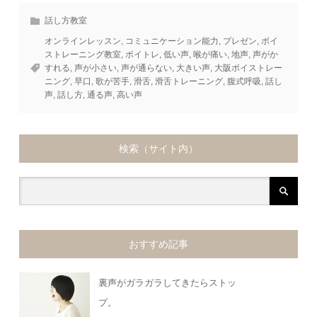
話し方教室
オンラインレッスン
,
コミュニケーション能力
,
プレゼン
,
ボイ
ストレーニング教室
,
ボイトレ
,
低い声
,
喉が痛い
,
地声
,
声がか
すれる
,
声が小さい
,
声が通らない
,
大きい声
,
大阪ボイストレー
ニング
,
早口
,
歌が苦手
,
滑舌
,
滑舌トレーニング
,
腹式呼吸
,
話し
声
,
話し方
,
通る声
,
高い声
検索（サイト内）
おすすめ記事
裏声がガラガラしてきたらストッ
プ。