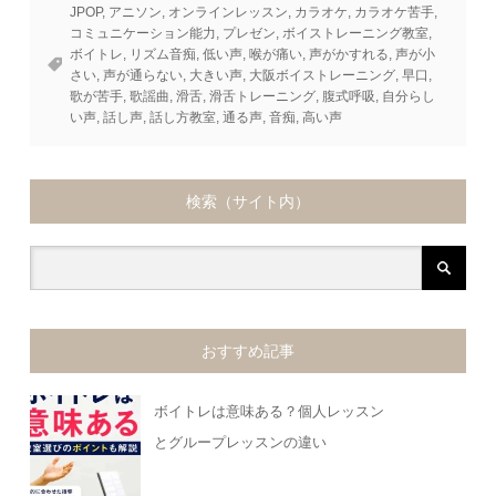
JPOP
,
アニソン
,
オンラインレッスン
,
カラオケ
,
カラオケ苦手
,
コミュニケーション能力
,
プレゼン
,
ボイストレーニング教室
,
ボイトレ
,
リズム音痴
,
低い声
,
喉が痛い
,
声がかすれる
,
声が小
さい
,
声が通らない
,
大きい声
,
大阪ボイストレーニング
,
早口
,
歌が苦手
,
歌謡曲
,
滑舌
,
滑舌トレーニング
,
腹式呼吸
,
自分らし
い声
,
話し声
,
話し方教室
,
通る声
,
音痴
,
高い声
検索（サイト内）
おすすめ記事
ボイトレは意味ある？個人レッスン
とグループレッスンの違い