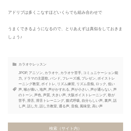
アドリブは多くこなすほどいくらでも組み合わせで
うまくできるようになるので、とりあえずは真似をしておきま
しょう♪
カラオケレッスン
JPOP
,
アニソン
,
カラオケ
,
カラオケ苦手
,
コミュニケーション能
力
,
ドラマの主題歌
,
バンド
,
フレーズ感
,
プレゼン
,
ボイストレ
ーニング教室
,
ボイトレ
,
リズム練習
,
リズム音痴
,
ロック
,
低い
声
,
喉が痛い
,
地声
,
声がかすれる
,
声が小さい
,
声が通らない
,
声
のトーン
,
声色
,
声質
,
大きい声
,
大阪ボイストレーニング
,
歌が
苦手
,
滑舌
,
滑舌トレーニング
,
腹式呼吸
,
自分らしい声
,
裏声
,
話
し声
,
話し方
,
話し方教室
,
通る声
,
音痴
,
風味堂
,
高い声
検索（サイト内）