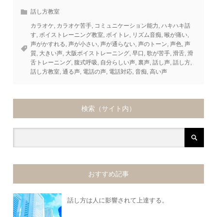
話し方教室
カラオケ
,
カラオケ苦手
,
コミュニケーション能力
,
ハキハキ話
す
,
ボイストレーニング教室
,
ボイトレ
,
リズム音痴
,
喉が痛い
,
声がかすれる
,
声が小さい
,
声が通らない
,
声のトーン
,
声色
,
声
質
,
大きい声
,
大阪ボイストレーニング
,
早口
,
歌が苦手
,
滑舌
,
滑
舌トレーニング
,
腹式呼吸
,
自分らしい声
,
裏声
,
話し声
,
話し方
,
話し方教室
,
通る声
,
電話の声
,
電話対応
,
音痴
,
高い声
検索（サイト内）
おすすめ記事
話し方は人に影響されて上達する。