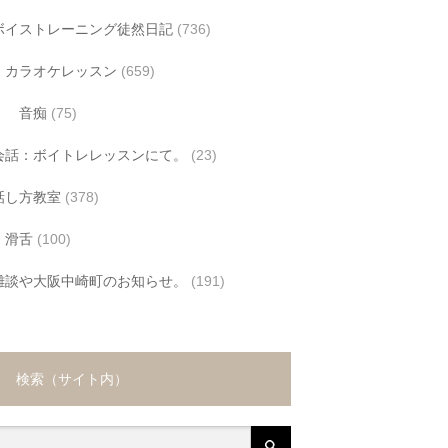
ボイストレーニング徒然日記
(736)
カラオケレッスン
(659)
音痴
(75)
会話：ボイトレレッスンにて。
(23)
話し方教室
(378)
滑舌
(100)
雑談や大阪中崎町のお知らせ。
(191)
検索（サイト内）