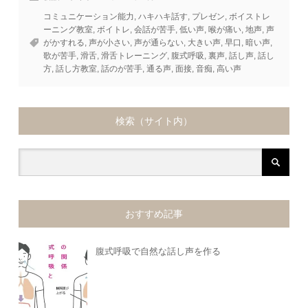
コミュニケーション能力
,
ハキハキ話す
,
プレゼン
,
ボイストレ
ーニング教室
,
ボイトレ
,
会話が苦手
,
低い声
,
喉が痛い
,
地声
,
声
がかすれる
,
声が小さい
,
声が通らない
,
大きい声
,
早口
,
暗い声
,
歌が苦手
,
滑舌
,
滑舌トレーニング
,
腹式呼吸
,
裏声
,
話し声
,
話し
方
,
話し方教室
,
話のが苦手
,
通る声
,
面接
,
音痴
,
高い声
検索（サイト内）
おすすめ記事
腹式呼吸で自然な話し声を作る