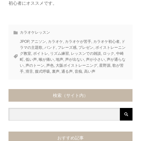
初心者にオススメです。
カラオケレッスン
JPOP
,
アニソン
,
カラオケ
,
カラオケが苦手
,
カラオケ初心者
,
ド
ラマの主題歌
,
バンド
,
フレーズ感
,
プレゼン
,
ボイストレーニン
グ教室
,
ボイトレ
,
リズム練習
,
レッスンでの雑談
,
ロック
,
中崎
町
,
低い声
,
喉が痛い
,
地声
,
声が出ない
,
声が小さい
,
声が通らな
い
,
声のトーン
,
声色
,
大阪ボイストレーニング
,
星野源
,
歌が苦
手
,
滑舌
,
腹式呼吸
,
裏声
,
通る声
,
音痴
,
高い声
検索（サイト内）
おすすめ記事