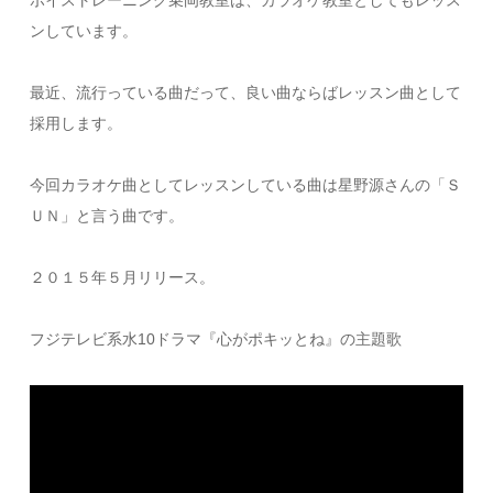
ボイストレーニング乗岡教室は、カラオケ教室としてもレッス
ンしています。
最近、流行っている曲だって、良い曲ならばレッスン曲として
採用します。
今回カラオケ曲としてレッスンしている曲は星野源さんの「Ｓ
ＵＮ」と言う曲です。
２０１５年５月リリース。
フジテレビ系水10ドラマ『心がポキッとね』の主題歌