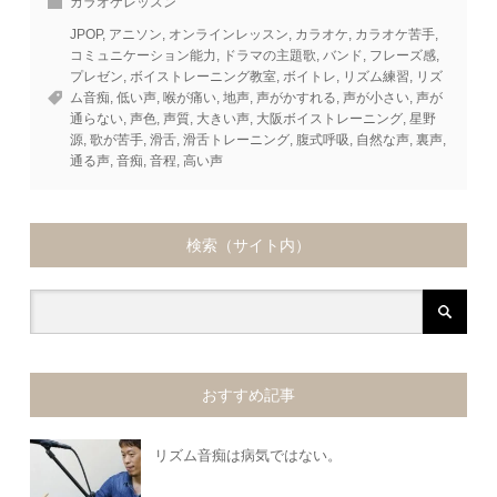
カラオケレッスン
JPOP
,
アニソン
,
オンラインレッスン
,
カラオケ
,
カラオケ苦手
,
コミュニケーション能力
,
ドラマの主題歌
,
バンド
,
フレーズ感
,
プレゼン
,
ボイストレーニング教室
,
ボイトレ
,
リズム練習
,
リズ
ム音痴
,
低い声
,
喉が痛い
,
地声
,
声がかすれる
,
声が小さい
,
声が
通らない
,
声色
,
声質
,
大きい声
,
大阪ボイストレーニング
,
星野
源
,
歌が苦手
,
滑舌
,
滑舌トレーニング
,
腹式呼吸
,
自然な声
,
裏声
,
通る声
,
音痴
,
音程
,
高い声
検索（サイト内）
おすすめ記事
リズム音痴は病気ではない。