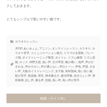
クしておきます。
とてもシンプルで歌いやすい曲です。
カラオケレッスン
JPOP
,
あいみょん
,
アニソン
,
オンラインレッスン
,
カラオケ
,
カ
ラオケ苦手
,
コミュニケーション能力
,
ドラマの主題歌
,
フレー
ズ感
,
ボイストレーニング教室
,
ボイトレ
,
リズム練習
,
リズム音
痴
,
ロック
,
仲野太賀
,
低い声
,
古川琴音
,
喉が痛い
,
地声
,
声がか
すれる
,
声が小さい
,
声が通らない
,
声のトーン
,
声色
,
声質
,
大き
い声
,
大阪ボイストレーニング
,
女子曲
,
有村架純
,
歌い安い曲
,
歌が苦手
,
歌謡曲
,
滑舌
,
神木隆之介
,
腹式呼吸
,
自分らしい声
,
菅
田将暉
,
話し声
,
通る声
,
音痴
,
高い声
,
高い声が苦手
検索（サイト内）