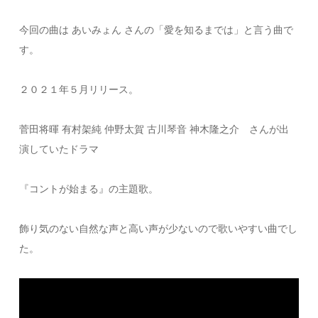
今回の曲は あいみょん さんの「愛を知るまでは」と言う曲で
す。
２０２１年５月リリース。
菅田将暉 有村架純 仲野太賀 古川琴音 神木隆之介 さんが出
演していたドラマ
『コントが始まる』の主題歌。
飾り気のない自然な声と高い声が少ないので歌いやすい曲でし
た。