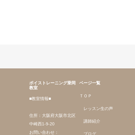
ボイストレーニング乗岡
ベージ一覧
教室
ＴＯＰ
■教室情報■
レッスン生の声
住所：大阪府大阪市北区
講師紹介
中崎西1-9-20
お問い合わせ：
ブログ