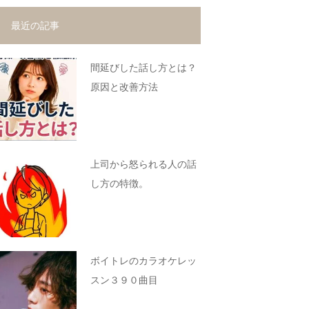
最近の記事
間延びした話し方とは？
原因と改善方法
上司から怒られる人の話
し方の特徴。
ボイトレのカラオケレッ
スン３９０曲目