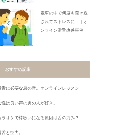
電車の中で何度も聞き返
されてストレスに…｜オ
ンライン滑舌改善事例
おすすめ記事
滑舌に必要な息の音。オンラインレッスン
女性は良い声の男の人が好き。
カラオケで棒歌いになる原因は舌の力み？
滑舌と空力。