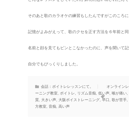
そのあと歌のカラオケの練習もしたんですがこのころに
記憶がよみがえって、歌のクセを正す方法を６年前と同
名前と顔を見てもピンとこなかったのに、声を聞いて記
自分でもびっくりしました。
会話：ボイトレレッスンにて。
オンラインレ
ーニング教室
,
ボイトレ
,
リズム音痴
,
低い声
,
喉が痛い
,
質
,
大きい声
,
大阪ボイストレーニング
,
早口
,
歌が苦手
,
方教室
,
音痴
,
高い声