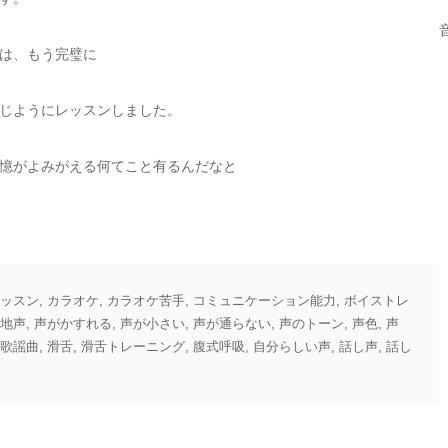
は、もう完璧に
じようにレッスンしました。
憶がよみがえる何てこと有るんだなと
ッスン
,
カラオケ
,
カラオケ苦手
,
コミュニケーション能力
,
ボイストレ
地声
,
声がかすれる
,
声が小さい
,
声が通らない
,
声のトーン
,
声色
,
声
歌謡曲
,
滑舌
,
滑舌トレーニング
,
腹式呼吸
,
自分らしい声
,
話し声
,
話し