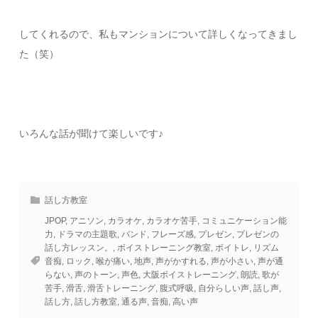
してくれるので、私もマンションについて詳しくなってきまし
た（笑）
いろんな話が聞けて楽しいです♪
話し方教室
JPOP
,
アニソン
,
カラオケ
,
カラオケ苦手
,
コミュニケーション能
力
,
ドラマの主題歌
,
バンド
,
フレーズ感
,
プレゼン
,
プレゼンの
話し方レッスン。
,
ボイストレーニング教室
,
ボイトレ
,
リズム
音痴
,
ロック
,
喉が痛い
,
地声
,
声がかすれる
,
声が小さい
,
声が通
らない
,
声のトーン
,
声色
,
大阪ボイストレーニング
,
朗読
,
歌が
苦手
,
滑舌
,
滑舌トレーニング
,
腹式呼吸
,
自分らしい声
,
話し声
,
話し方
,
話し方教室
,
通る声
,
音痴
,
高い声