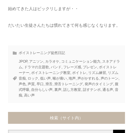
始めてきた人はビックリしますが・・
だいたい生徒さんたちは慣れてきて何も感じなくなります。
ボイストレーニング徒然日記
JPOP
,
アニソン
,
カラオケ
,
コミュニケーション能力
,
スネアドラ
ム
,
ドラマの主題歌
,
バンド
,
フレーズ感
,
プレゼン
,
ボイストレ
ーナー
,
ボイストレーニング教室
,
ボイトレ
,
リズム練習
,
リズム
音痴
,
ロック
,
低い声
,
喉が痛い
,
地声
,
声がかすれる
,
声のトーン
,
声色
,
声質
,
早口
,
滑舌
,
滑舌トレーニング
,
発声のタイミング
,
腹
式呼吸
,
自分らしい声
,
裏声
,
話し方教室
,
話すテンポ
,
通る声
,
音
痴
,
高い声
検索（サイト内）