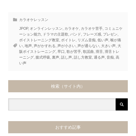
カラオケレッスン
JPOP
,
オンラインレッスン
,
カラオケ
,
カラオケ苦手
,
コミュニケ
ーション能力
,
ドラマの主題歌
,
バンド
,
フレーズ感
,
プレゼン
,
ボイストレーニング教室
,
ボイトレ
,
リズム音痴
,
低い声
,
喉が痛
い
,
地声
,
声がかすれる
,
声が小さい
,
声が通らない
,
大きい声
,
大
阪ボイストレーニング
,
早口
,
歌が苦手
,
歌謡曲
,
滑舌
,
滑舌トレ
ーニング
,
腹式呼吸
,
裏声
,
話し声
,
話し方教室
,
通る声
,
音痴
,
高
い声
検索（サイト内）
おすすめ記事