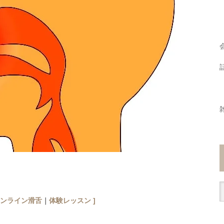
ンライン滑舌
｜
体験レッスン
]