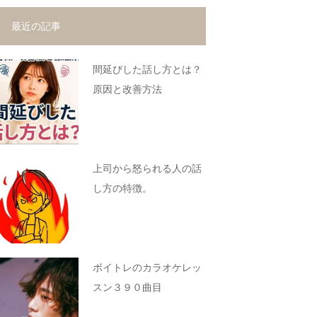
最近の記事
間延びした話し方とは？
原因と改善方法
上司から怒られる人の話
し方の特徴。
ボイトレのカラオケレッ
スン３９０曲目