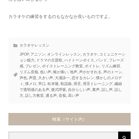
カラオケの練習をするのもなかなか良いものですよ。
カラオケレッスン
JPOP
,
アニソン
,
オンラインレッスン
,
カラオケ
,
コミュニケーシ
ョン能力
,
ドラマの主題歌
,
ハイトーンボイス
,
バンド
,
フレーズ
感
,
プレゼン
,
ボイストレーニング教室
,
ボイトレ
,
リズム練習
,
リズム音痴
,
低い声
,
喉が痛い
,
地声
,
声がかすれる
,
声のトーン
,
声色
,
声質
,
大きい声
,
大瀧詠一
,
恋するカレン
,
懐かしのメロデ
ィ
,
懐メロ
,
早口
,
松本隆
,
歌謡曲
,
滑舌
,
滑舌トレーニング
,
繊細
で透明感のある声
,
腹式呼吸
,
自分らしい声
,
裏声
,
話し声
,
話し
方
,
話し方教室
,
通る声
,
音痴
,
高い声
検索（サイト内）