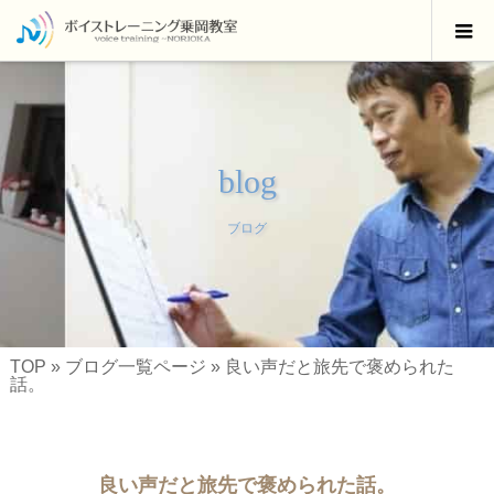
blog
ブログ
TOP
»
ブログ一覧ページ
»
良い声だと旅先で褒められた
話。
良い声だと旅先で褒められた話。