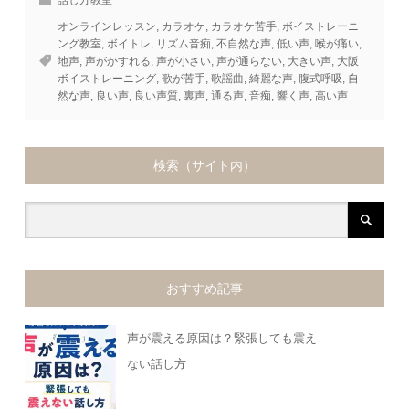
オンラインレッスン
,
カラオケ
,
カラオケ苦手
,
ボイストレーニ
ング教室
,
ボイトレ
,
リズム音痴
,
不自然な声
,
低い声
,
喉が痛い
,
地声
,
声がかすれる
,
声が小さい
,
声が通らない
,
大きい声
,
大阪
ボイストレーニング
,
歌が苦手
,
歌謡曲
,
綺麗な声
,
腹式呼吸
,
自
然な声
,
良い声
,
良い声質
,
裏声
,
通る声
,
音痴
,
響く声
,
高い声
検索（サイト内）
おすすめ記事
声が震える原因は？緊張しても震え
ない話し方