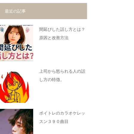
最近の記事
間延びした話し方とは？
原因と改善方法
上司から怒られる人の話
し方の特徴。
ボイトレのカラオケレッ
スン３９０曲目