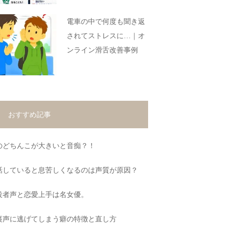
電車の中で何度も聞き返
されてストレスに…｜オ
ンライン滑舌改善事例
おすすめ記事
のどちんこが大きいと音痴？！
話していると息苦しくなるのは声質が原因？
役者声と恋愛上手は名女優。
裏声に逃げてしまう癖の特徴と直し方