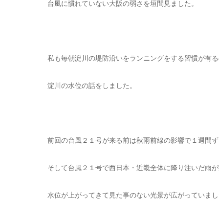
台風に慣れていない大阪の弱さを垣間見ました。
私も毎朝淀川の堤防沿いをランニングをする習慣が有る
淀川の水位の話をしました。
前回の台風２１号が来る前は秋雨前線の影響で１週間ず
そして台風２１号で西日本・近畿全体に降り注いだ雨が
水位が上がってきて見た事のない光景が広がっていまし