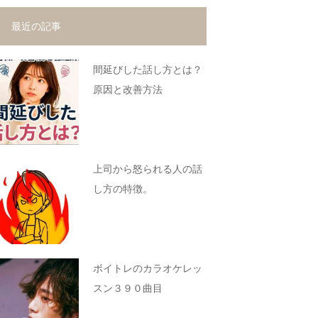
最近の記事
間延びした話し方とは？
原因と改善方法
上司から怒られる人の話
し方の特徴。
ボイトレのカラオケレッ
スン３９０曲目