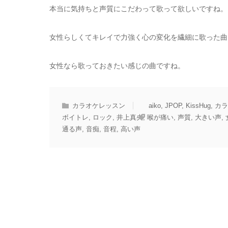
本当に気持ちと声質にこだわって歌って欲しいですね。
女性らしくてキレイで力強く心の変化を繊細に歌った曲
女性なら歌っておきたい感じの曲ですね。
カラオケレッスン
aiko
,
JPOP
,
KissHug
,
カラ
ボイトレ
,
ロック
,
井上真央
,
喉が痛い
,
声質
,
大きい声
,
通る声
,
音痴
,
音程
,
高い声