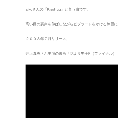
aikoさんの「KissHug」と言う曲です。
高い目の裏声を伸ばしながらビブラートをかける練習に
２００８年７月リリース。
井上真央さん主演の映画「花より男子F（ファイナル）