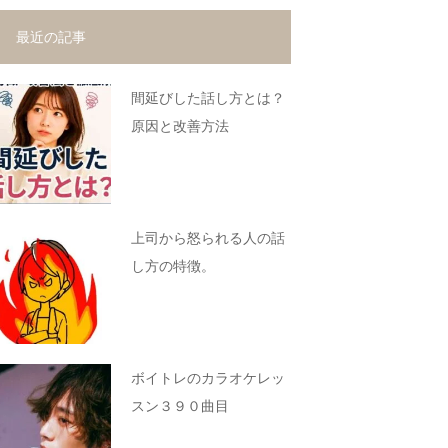
最近の記事
間延びした話し方とは？
原因と改善方法
上司から怒られる人の話
し方の特徴。
ボイトレのカラオケレッ
スン３９０曲目