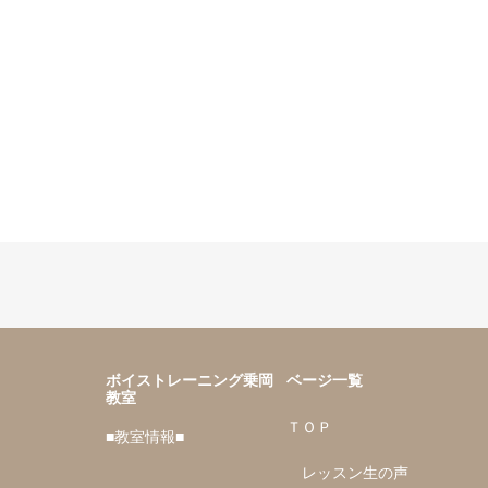
ボイストレーニング乗岡
ベージ一覧
教室
ＴＯＰ
■教室情報■
レッスン生の声