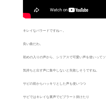
キレイなバラードですね～。
良い曲だわ。
初めの入りの声から、シリアスで可愛い声を使いってソ
気持ちと出す声に集中しないと失敗しそうですね。
サビの前からハッキリとした声も使いつつ
サビではキレイな裏声でビブラート掛けたり