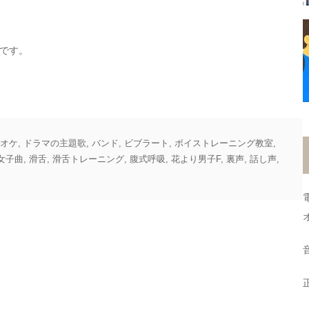
です。
オケ
,
ドラマの主題歌
,
バンド
,
ビブラート
,
ボイストレーニング教室
,
女子曲
,
滑舌
,
滑舌トレーニング
,
腹式呼吸
,
花より男子F
,
裏声
,
話し声
,