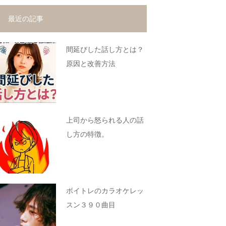
最近の記事
間延びした話し方とは？
原因と改善方法
上司から怒られる人の話
し方の特徴。
ボイトレのカラオケレッ
スン３９０曲目