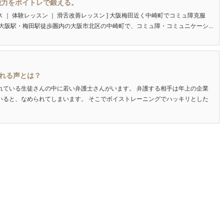
能力をボイトレで鍛える。
セス ｜ 体験レッスン ｜ 滑舌改善レッスン ] 大阪梅田近く中崎町でコミュ障克服
大阪駅・梅田駅徒歩圏内の大阪市北区の中崎町で、コミュ障・コミュニケーシ...
れる声とは？
れている生徒さんの中に若い弁護士さんがいます。 弁護する相手は年上の企業
いると、なめられてしまいます。 そこでボイストレーニングでハッキリとした