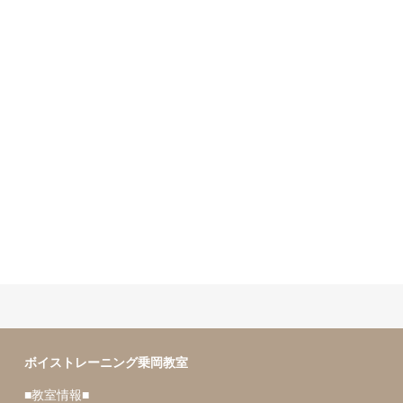
ボイトレのカラオケレッスン１
９５曲目
ボイストレーニング乗岡教室
■教室情報■