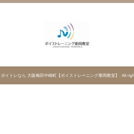
t © ボイトレなら 大阪梅田中崎町【ボイストレーニング乗岡教室】. All rights 