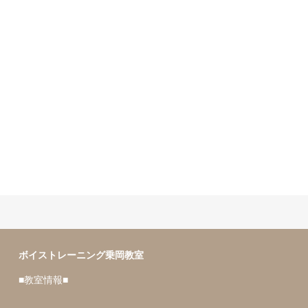
声楽とボイトレの違い。
ボイストレーニング乗岡教室
■教室情報■