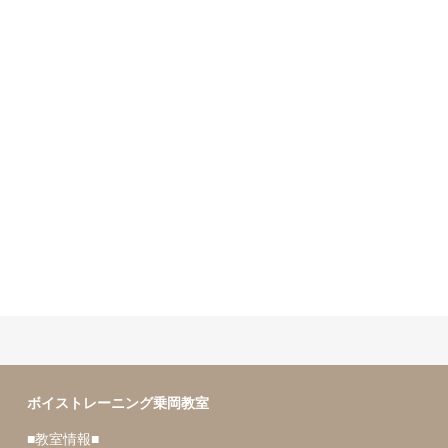
ボイトレのカラオケレッスン６
６曲目
ボイストレーニング乗岡教室
■教室情報■