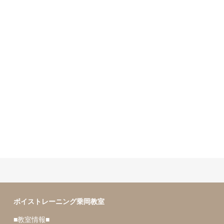
声が可愛い人の特徴
録音された声は変。
ボイストレーニング乗岡教室
■教室情報■