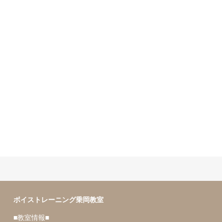
ボイトレのカラオケレッスン１
７１曲目
ボイストレーニング乗岡教室
■教室情報■